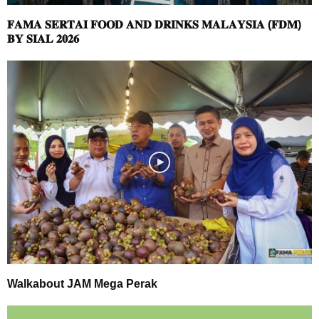
𝐅𝐀𝐌𝐀 𝐒𝐄𝐑𝐓𝐀𝐈 𝐅𝐎𝐎𝐃 𝐀𝐍𝐃 𝐃𝐑𝐈𝐍𝐊𝐒 𝐌𝐀𝐋𝐀𝐘𝐒𝐈𝐀 (𝐅𝐃𝐌)
𝐁𝐘 𝐒𝐈𝐀𝐋 𝟐𝟎𝟐𝟔
Walkabout JAM Mega Perak