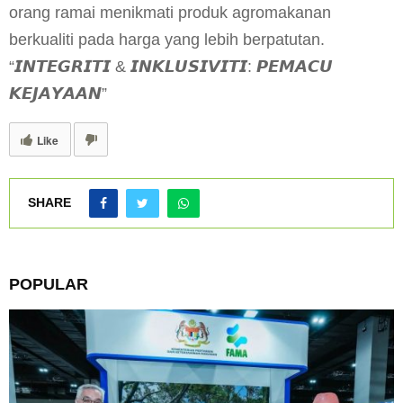
orang ramai menikmati produk agromakanan
berkualiti pada harga yang lebih berpatutan.
“𝙄𝙉𝙏𝙀𝙂𝙍𝙄𝙏𝙄 & 𝙄𝙉𝙆𝙇𝙐𝙎𝙄𝙑𝙄𝙏𝙄: 𝙋𝙀𝙈𝘼𝘾𝙐
𝙆𝙀𝙅𝘼𝙔𝘼𝘼𝙉”
Like
SHARE
POPULAR