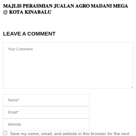
𝐌𝐀𝐉𝐋𝐈𝐒 𝐏𝐄𝐑𝐀𝐒𝐌𝐈𝐀𝐍 𝐉𝐔𝐀𝐋𝐀𝐍 𝐀𝐆𝐑𝐎 𝐌𝐀𝐃𝐀𝐍𝐈 𝐌𝐄𝐆𝐀
@ 𝐊𝐎𝐓𝐀 𝐊𝐈𝐍𝐀𝐁𝐀𝐋𝐔
LEAVE A COMMENT
Save my name, email, and website in this browser for the next