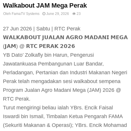
Walkabout JAM Mega Perak
Oleh
FamaTV Systems
June 29, 2026
23
27 Jun 2026 | Sabtu | RTC Perak
𝗪𝗔𝗟𝗞𝗔𝗕𝗢𝗨𝗧 𝗝𝗨𝗔𝗟𝗔𝗡 𝗔𝗚𝗥𝗢 𝗠𝗔𝗗𝗔𝗡𝗜 𝗠𝗘𝗚𝗔
(𝗝𝗔𝗠) @ 𝗥𝗧𝗖 𝗣𝗘𝗥𝗔𝗞 𝟮𝟬𝟮𝟲
YB Dato’ Zolkafly bin Harun, Pengerusi
Jawatankuasa Pembangunan Luar Bandar,
Perladangan, Pertanian dan Industri Makanan Negeri
Perak telah mengadakan sesi walkabout sempena
Program Jualan Agro Madani Mega (JAM) 2026 @
RTC Perak.
Turut mengiringi beliau ialah YBrs. Encik Faisal
Iswardi bin Ismail, Timbalan Ketua Pengarah FAMA
(Sekuriti Makanan & Operasi); YBrs. Encik Mohamad