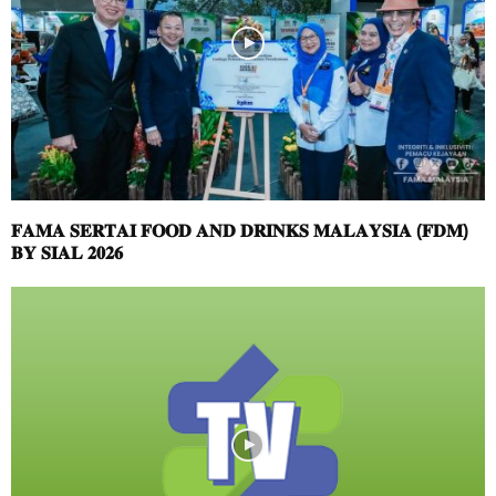
𝐅𝐀𝐌𝐀 𝐒𝐄𝐑𝐓𝐀𝐈 𝐅𝐎𝐎𝐃 𝐀𝐍𝐃 𝐃𝐑𝐈𝐍𝐊𝐒 𝐌𝐀𝐋𝐀𝐘𝐒𝐈𝐀 (𝐅𝐃𝐌)
𝐁𝐘 𝐒𝐈𝐀𝐋 𝟐𝟎𝟐𝟔