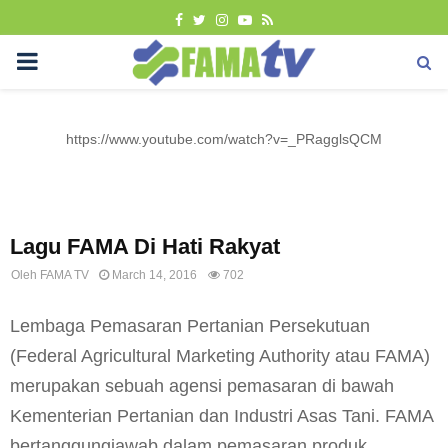
FACEBOOK
TWITTER
INSTAGRAM
YOUTUBE
RSS
PRIMARY
MENU
https://www.youtube.com/watch?v=_PRagglsQCM
Promosi
Lagu FAMA Di Hati Rakyat
Oleh
FAMA TV
March 14, 2016
702
Lembaga Pemasaran Pertanian Persekutuan
(Federal Agricultural Marketing Authority atau FAMA)
merupakan sebuah agensi pemasaran di bawah
Kementerian Pertanian dan Industri Asas Tani. FAMA
bertanggungjawab dalam pemasaran produk