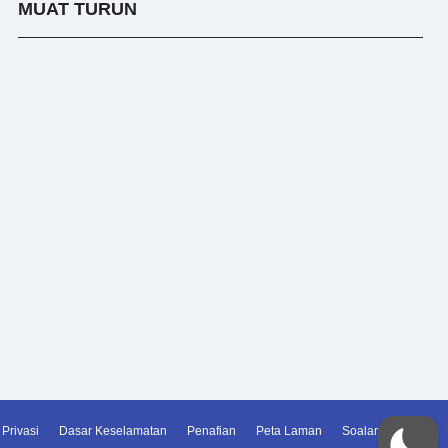
MUAT TURUN
Privasi
Dasar Keselamatan
Penafian
Peta Laman
Soalan Lazim