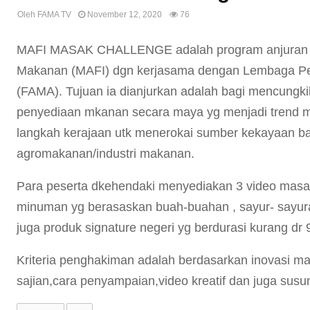
Oleh
FAMA TV
November 12, 2020
76
MAFI MASAK CHALLENGE adalah program anjuran Ke
Makanan (MAFI) dgn kerjasama dengan Lembaga Pe
(FAMA). Tujuan ia dianjurkan adalah bagi mencungk
penyediaan mkanan secara maya yg menjadi trend mas
langkah kerajaan utk menerokai sumber kekayaan bar
agromakanan/industri makanan.
Para peserta dkehendaki menyediakan 3 video masak 
minuman yg berasaskan buah-buahan , sayur- sayu
juga produk signature negeri yg berdurasi kurang dr 9
Kriteria penghakiman adalah berdasarkan inovasi 
sajian,cara penyampaian,video kreatif dan juga susun