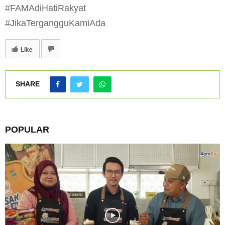
#FAMAdiHatiRakyat
#JikaTergangguKamiAda
Like
SHARE
POPULAR