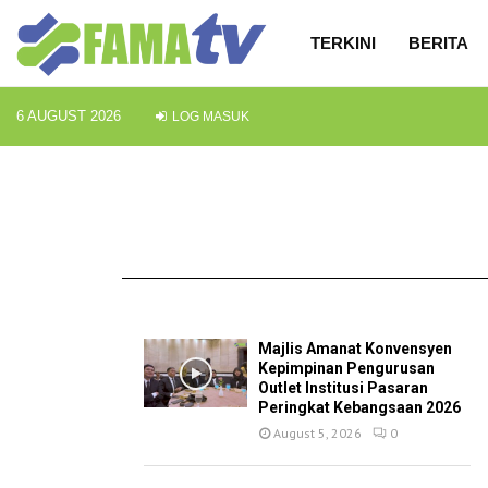
TERKINI
BERITA
6 AUGUST 2026
LOG MASUK
TERKINI
Majlis Amanat Konvensyen
Kepimpinan Pengurusan
Outlet Institusi Pasaran
Peringkat Kebangsaan 2026
August 5, 2026
0