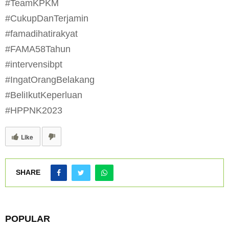
#TeamKPKM
#CukupDanTerjamin
#famadihatirakyat
#FAMA58Tahun
#intervensibpt
#IngatOrangBelakang
#BeliIkutKeperluan
#HPPNK2023
Like
SHARE
POPULAR