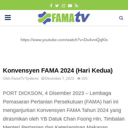
FACEBOOK
TWITTER
INSTAGRAM
YOUTUBE
RSS
PRIMARY
MENU
https://www.youtube.com/watch?v=Do4vniQqKIs
Uncategorized
Konvensyen FAMA 2024 (Hari Kedua)
Oleh
FamaTV Systems
December 7, 2023
100
PORT DICKSON, 4 Disember 2023 – Lembaga
Pemasaran Pertanian Persekutuan (FAMA) hari ini
menganjurkan Konvensyen FAMA Tahun 2024 yang
dirasmikan oleh YB Datuk Chan Foong Hin, Timbalan
Menteri Pertanian dan Keterjaminan Makanan.