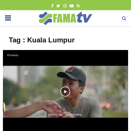
FACEBOOK
TWITTER
INSTAGRAM
YOUTUBE
RSS
PRIMARY
MENU
Tag : Kuala Lumpur
Promosi