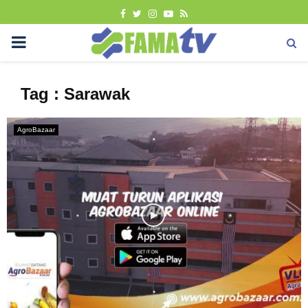
FACEBOOK
TWITTER
INSTAGRAM
YOUTUBE
RSS
PRIMARY
MENU
Tag : Sarawak
AgroBazaar