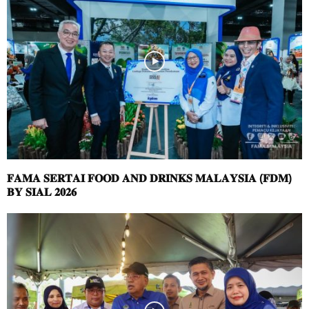
𝐅𝐀𝐌𝐀 𝐒𝐄𝐑𝐓𝐀𝐈 𝐅𝐎𝐎𝐃 𝐀𝐍𝐃 𝐃𝐑𝐈𝐍𝐊𝐒 𝐌𝐀𝐋𝐀𝐘𝐒𝐈𝐀 (𝐅𝐃𝐌)
𝐁𝐘 𝐒𝐈𝐀𝐋 𝟐𝟎𝟐𝟔