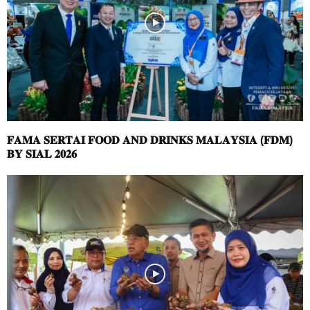
𝐅𝐀𝐌𝐀 𝐒𝐄𝐑𝐓𝐀𝐈 𝐅𝐎𝐎𝐃 𝐀𝐍𝐃 𝐃𝐑𝐈𝐍𝐊𝐒 𝐌𝐀𝐋𝐀𝐘𝐒𝐈𝐀 (𝐅𝐃𝐌)
𝐁𝐘 𝐒𝐈𝐀𝐋 𝟐𝟎𝟐𝟔