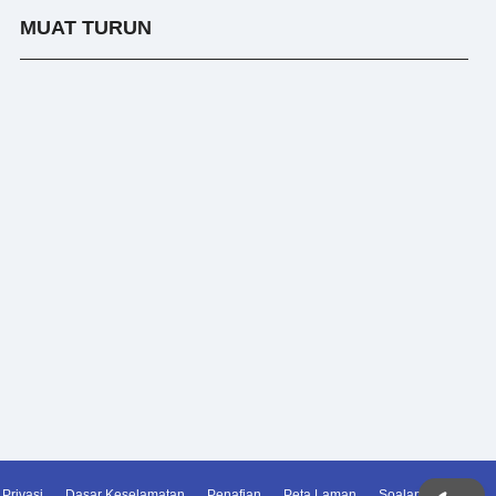
MUAT TURUN
Privasi
Dasar Keselamatan
Penafian
Peta Laman
Soalan Lazim