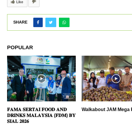
Like
SHARE
POPULAR
𝐅𝐀𝐌𝐀 𝐒𝐄𝐑𝐓𝐀𝐈 𝐅𝐎𝐎𝐃 𝐀𝐍𝐃
Walkabout JAM Mega 
𝐃𝐑𝐈𝐍𝐊𝐒 𝐌𝐀𝐋𝐀𝐘𝐒𝐈𝐀 (𝐅𝐃𝐌) 𝐁𝐘
𝐒𝐈𝐀𝐋 𝟐𝟎𝟐𝟔