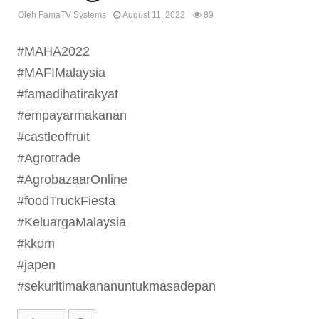
Oleh
FamaTV Systems
August 11, 2022
89
#MAHA2022
#MAFIMalaysia
#famadihatirakyat
#empayarmakanan
#castleoffruit
#Agrotrade
#AgrobazaarOnline
#foodTruckFiesta
#KeluargaMalaysia
#kkom
#japen
#sekuritimakananuntukmasadepan