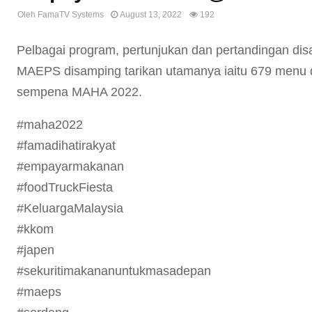
Oleh
FamaTV Systems
August 13, 2022
192
Pelbagai program, pertunjukan dan pertandingan dis
MAEPS disamping tarikan utamanya iaitu 679 menu d
sempena MAHA 2022.
#maha2022
#famadihatirakyat
#empayarmakanan
#foodTruckFiesta
#KeluargaMalaysia
#kkom
#japen
#sekuritimakananuntukmasadepan
#maeps