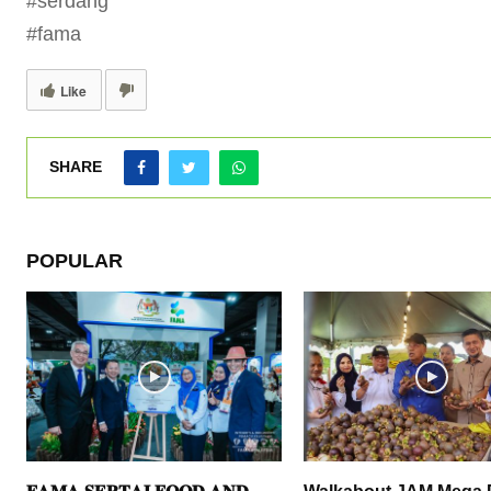
#serdang
#fama
Like
SHARE
POPULAR