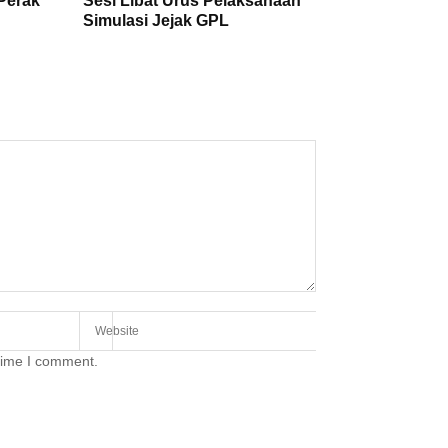
Perak
Sesi Libat Urus Pelaksanaan
Simulasi Jejak GPL
 time I comment.