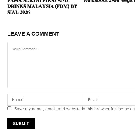
𝐅𝐀𝐌𝐀 𝐒𝐄𝐑𝐓𝐀𝐈 𝐅𝐎𝐎𝐃 𝐀𝐍𝐃
Walkabout JAM Mega 
𝐃𝐑𝐈𝐍𝐊𝐒 𝐌𝐀𝐋𝐀𝐘𝐒𝐈𝐀 (𝐅𝐃𝐌) 𝐁𝐘
𝐒𝐈𝐀𝐋 𝟐𝟎𝟐𝟔
LEAVE A COMMENT
Save my name, email, and website in this browser for the next