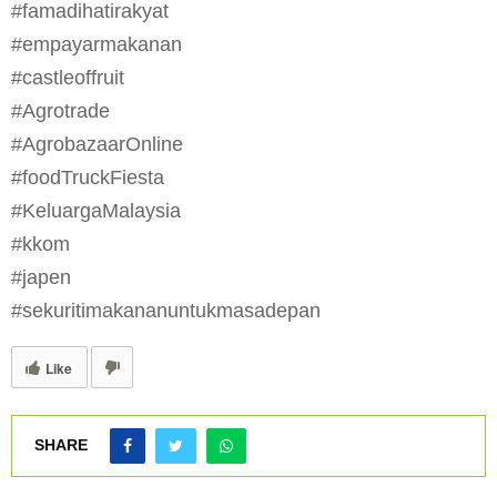
#famadihatirakyat
#empayarmakanan
#castleoffruit
#Agrotrade
#AgrobazaarOnline
#foodTruckFiesta
#KeluargaMalaysia
#kkom
#japen
#sekuritimakananuntukmasadepan
Like
SHARE