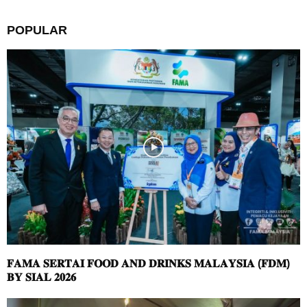
POPULAR
𝐅𝐀𝐌𝐀 𝐒𝐄𝐑𝐓𝐀𝐈 𝐅𝐎𝐎𝐃 𝐀𝐍𝐃 𝐃𝐑𝐈𝐍𝐊𝐒 𝐌𝐀𝐋𝐀𝐘𝐒𝐈𝐀 (𝐅𝐃𝐌)
𝐁𝐘 𝐒𝐈𝐀𝐋 𝟐𝟎𝟐𝟔