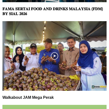
𝐅𝐀𝐌𝐀 𝐒𝐄𝐑𝐓𝐀𝐈 𝐅𝐎𝐎𝐃 𝐀𝐍𝐃 𝐃𝐑𝐈𝐍𝐊𝐒 𝐌𝐀𝐋𝐀𝐘𝐒𝐈𝐀 (𝐅𝐃𝐌)
𝐁𝐘 𝐒𝐈𝐀𝐋 𝟐𝟎𝟐𝟔
Walkabout JAM Mega Perak