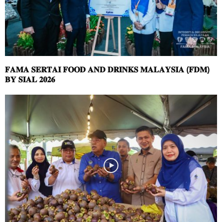
𝐅𝐀𝐌𝐀 𝐒𝐄𝐑𝐓𝐀𝐈 𝐅𝐎𝐎𝐃 𝐀𝐍𝐃 𝐃𝐑𝐈𝐍𝐊𝐒 𝐌𝐀𝐋𝐀𝐘𝐒𝐈𝐀 (𝐅𝐃𝐌)
𝐁𝐘 𝐒𝐈𝐀𝐋 𝟐𝟎𝟐𝟔