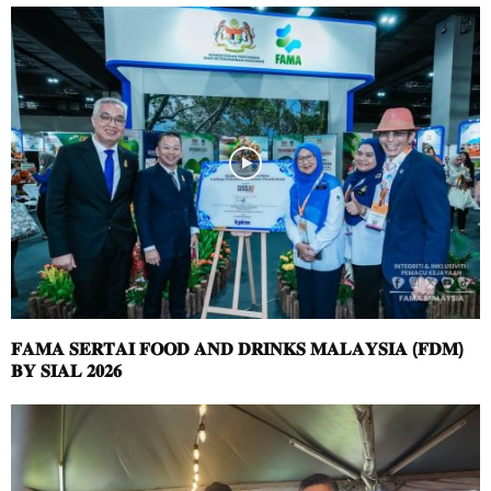
𝐅𝐀𝐌𝐀 𝐒𝐄𝐑𝐓𝐀𝐈 𝐅𝐎𝐎𝐃 𝐀𝐍𝐃 𝐃𝐑𝐈𝐍𝐊𝐒 𝐌𝐀𝐋𝐀𝐘𝐒𝐈𝐀 (𝐅𝐃𝐌)
𝐁𝐘 𝐒𝐈𝐀𝐋 𝟐𝟎𝟐𝟔