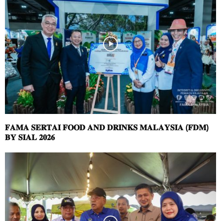
𝐅𝐀𝐌𝐀 𝐒𝐄𝐑𝐓𝐀𝐈 𝐅𝐎𝐎𝐃 𝐀𝐍𝐃 𝐃𝐑𝐈𝐍𝐊𝐒 𝐌𝐀𝐋𝐀𝐘𝐒𝐈𝐀 (𝐅𝐃𝐌)
𝐁𝐘 𝐒𝐈𝐀𝐋 𝟐𝟎𝟐𝟔