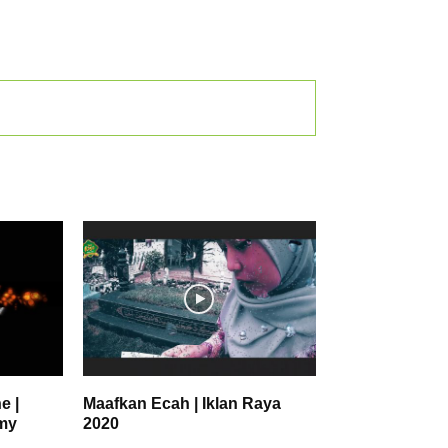
e |
Maafkan Ecah | Iklan Raya
my
2020