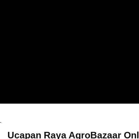
AgroBazaar
Ucapan Raya AgroBazaar Onli