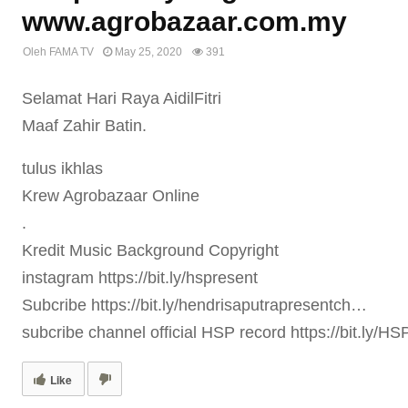
www.agrobazaar.com.my
Oleh
FAMA TV
May 25, 2020
391
Selamat Hari Raya AidilFitri
Maaf Zahir Batin.
tulus ikhlas
Krew Agrobazaar Online
.
Kredit Music Background Copyright
instagram https://bit.ly/hspresent
Subcribe https://bit.ly/hendrisaputrapresentch…
subcribe channel official HSP record https://bit.ly/H
Like