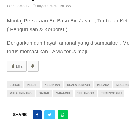
Oleh
FAMA TV
July 30, 2020
366
Montaj Persaraan En Basri Bin Jasmo, Timbalan Ke
( Pengurusan & Korporat )
Dengarkan dan hayati amanat yang disampaikan. Mo
terus memastikan FAMA terus maju.
Like
JOHOR
KEDAH
KELANTAN
KUALA LUMPUR
MELAKA
NEGERI 
PULAU PINANG
SABAH
SARAWAK
SELANGOR
TERENGGANU
SHARE