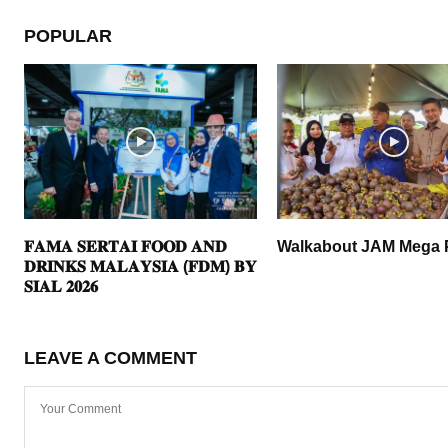
POPULAR
𝐅𝐀𝐌𝐀 𝐒𝐄𝐑𝐓𝐀𝐈 𝐅𝐎𝐎𝐃 𝐀𝐍𝐃
Walkabout JAM Mega 
𝐃𝐑𝐈𝐍𝐊𝐒 𝐌𝐀𝐋𝐀𝐘𝐒𝐈𝐀 (𝐅𝐃𝐌) 𝐁𝐘
𝐒𝐈𝐀𝐋 𝟐𝟎𝟐𝟔
LEAVE A COMMENT