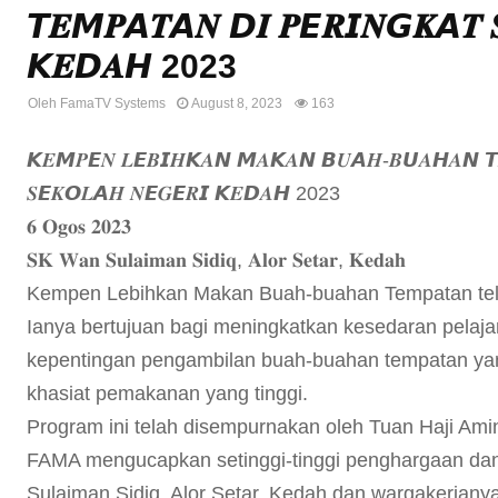
𝙏𝑬𝙈𝑷𝘼𝑻𝘼𝑵 𝘿𝑰 𝑷𝙀𝑹𝙄𝑵𝙂𝑲𝘼𝑻 
𝙆𝑬𝘿𝑨𝙃 2023
Oleh
FamaTV Systems
August 8, 2023
163
𝙆𝑬𝙈𝑷𝙀𝑵 𝑳𝙀𝑩𝙄𝑯𝙆𝑨𝙉 𝙈𝑨𝙆𝑨𝙉 𝘽𝑼𝘼𝑯-𝑩𝙐𝑨𝙃𝑨𝙉 𝙏
𝑺𝙀𝑲𝙊𝑳𝘼𝑯 𝑵𝙀𝑮𝙀𝑹𝙄 𝙆𝑬𝘿𝑨𝙃 2023
𝟔 𝐎𝐠𝐨𝐬 𝟐𝟎𝟐𝟑
𝐒𝐊 𝐖𝐚𝐧 𝐒𝐮𝐥𝐚𝐢𝐦𝐚𝐧 𝐒𝐢𝐝𝐢𝐪, 𝐀𝐥𝐨𝐫 𝐒𝐞𝐭𝐚𝐫, 𝐊𝐞𝐝𝐚𝐡
Kempen Lebihkan Makan Buah-buahan Tempatan tel
Ianya bertujuan bagi meningkatkan kesedaran pelaja
kepentingan pengambilan buah-buahan tempatan yang
khasiat pemakanan yang tinggi.
Program ini telah disempurnakan oleh Tuan Haji Amin
FAMA mengucapkan setinggi-tinggi penghargaan da
Sulaiman Sidiq, Alor Setar, Kedah dan wargakerjan