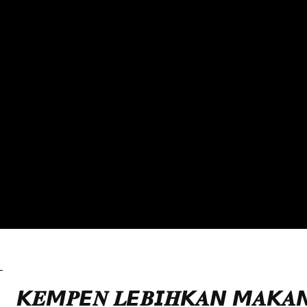
Uncategorized
𝙆𝑬𝙈𝑷𝙀𝑵 𝑳𝙀𝑩𝙄𝑯𝙆𝑨𝙉 𝙈𝑨𝙆𝑨