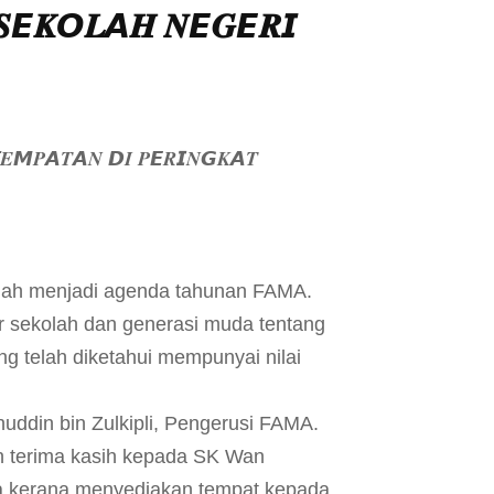
𝑺𝙀𝑲𝙊𝑳𝘼𝑯 𝑵𝙀𝑮𝙀𝑹𝙄
𝙈𝑷𝘼𝑻𝘼𝑵 𝘿𝑰 𝑷𝙀𝑹𝙄𝑵𝙂𝑲𝘼𝑻
ah menjadi agenda tahunan FAMA.
r sekolah dan generasi muda tentang
 telah diketahui mempunyai nilai
uddin bin Zulkipli, Pengerusi FAMA.
n terima kasih kepada SK Wan
ya kerana menyediakan tempat kepada