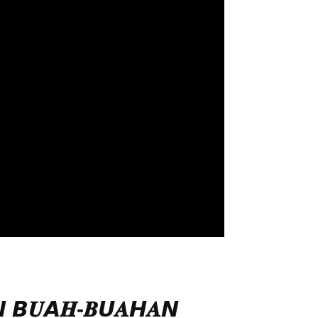
𝙉 𝘽𝑼𝘼𝑯-𝑩𝙐𝑨𝙃𝑨𝙉