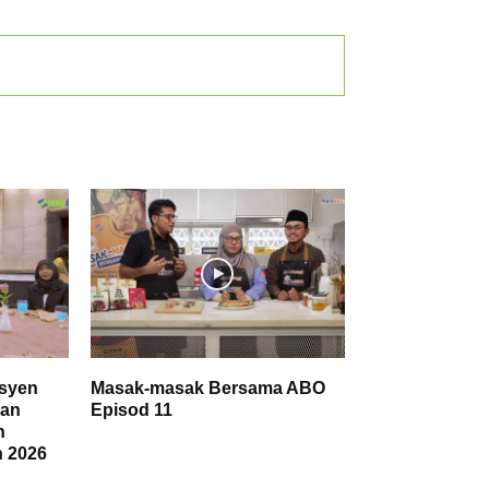
nsyen
Masak-masak Bersama ABO
san
Episod 11
n
n 2026