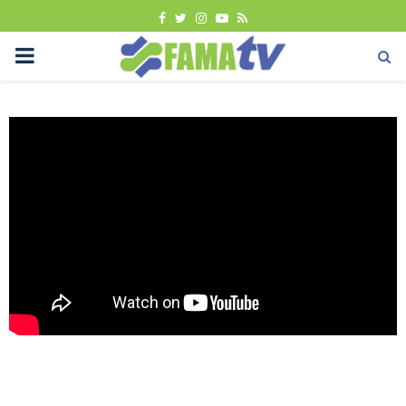
FACEBOOK
TWITTER
INSTAGRAM
YOUTUBE
RSS
PRIMARY
MENU
Sana-sini