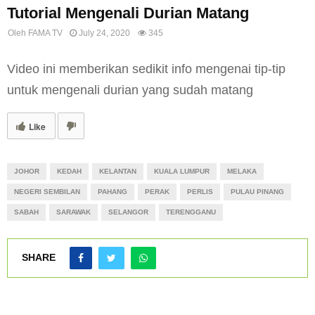
Tutorial Mengenali Durian Matang
Oleh
FAMA TV
July 24, 2020
345
Video ini memberikan sedikit info mengenai tip-tip
untuk mengenali durian yang sudah matang
Like
JOHOR
KEDAH
KELANTAN
KUALA LUMPUR
MELAKA
NEGERI SEMBILAN
PAHANG
PERAK
PERLIS
PULAU PINANG
SABAH
SARAWAK
SELANGOR
TERENGGANU
SHARE