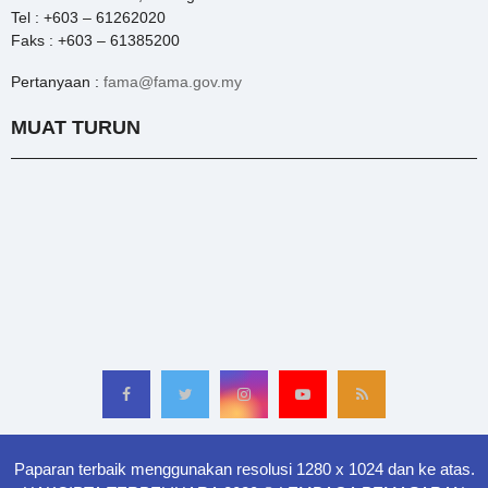
Tel : +603 – 61262020
Faks : +603 – 61385200
Pertanyaan :
fama@fama.gov.my
MUAT TURUN
Paparan terbaik menggunakan resolusi 1280 x 1024 dan ke atas.