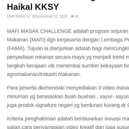
Haikal KKSY
Oleh
FAMA TV
November 12, 2020
93
MAFI MASAK CHALLENGE adalah program anjuran Ke
Makanan (MAFI) dgn kerjasama dengan Lembaga Pe
(FAMA). Tujuan ia dianjurkan adalah bagi mencungk
penyediaan mkanan secara maya yg menjadi trend mas
langkah kerajaan utk menerokai sumber kekayaan bar
agromakanan/industri makanan.
Para peserta dkehendaki menyediakan 3 video masak 
minuman yg berasaskan buah-buahan , sayur- sayu
juga produk signature negeri yg berdurasi kurang dr 9
Kriteria penghakiman adalah berdasarkan inovasi 
sajian,cara penyampaian,video kreatif dan juga susun