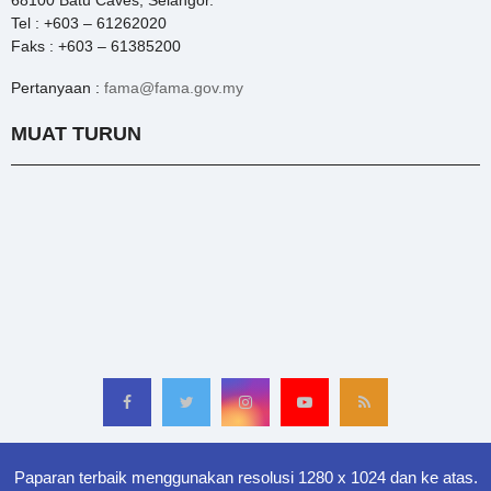
68100 Batu Caves, Selangor.
Tel : +603 – 61262020
Faks : +603 – 61385200
Pertanyaan :
fama@fama.gov.my
MUAT TURUN
Paparan terbaik menggunakan resolusi 1280 x 1024 dan ke atas.