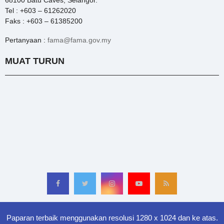
68100 Batu Caves, Selangor.
Tel : +603 – 61262020
Faks : +603 – 61385200
Pertanyaan :
fama@fama.gov.my
MUAT TURUN
Paparan terbaik menggunakan resolusi 1280 x 1024 dan ke atas.