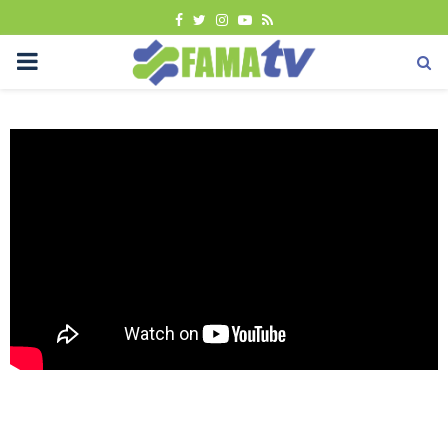
FACEBOOK
TWITTER
INSTAGRAM
YOUTUBE
RSS
PRIMARY
MENU
Sana-sini