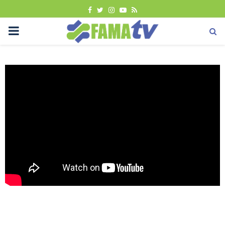
FACEBOOK
TWITTER
INSTAGRAM
YOUTUBE
RSS
PRIMARY
MENU
Sana-sini