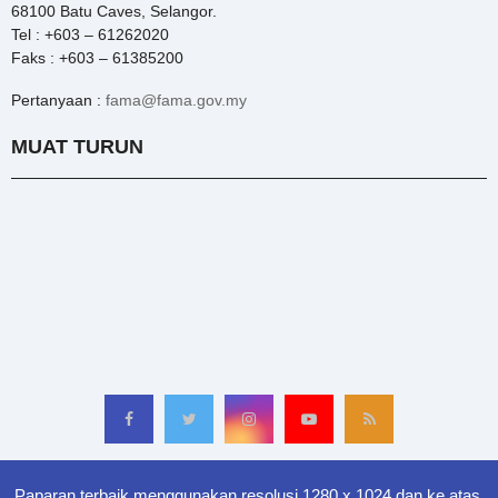
68100 Batu Caves, Selangor.
Tel : +603 – 61262020
Faks : +603 – 61385200
Pertanyaan :
fama@fama.gov.my
MUAT TURUN
Paparan terbaik menggunakan resolusi 1280 x 1024 dan ke atas.