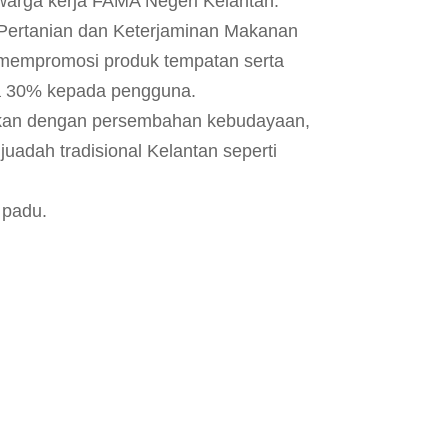
warga kerja FAMA Negeri Kelantan.
 Pertanian dan Keterjaminan Makanan
mempromosi produk tempatan serta
a 30% kepada pengguna.
rikan dengan persembahan kebudayaan,
 juadah tradisional Kelantan seperti
 padu.