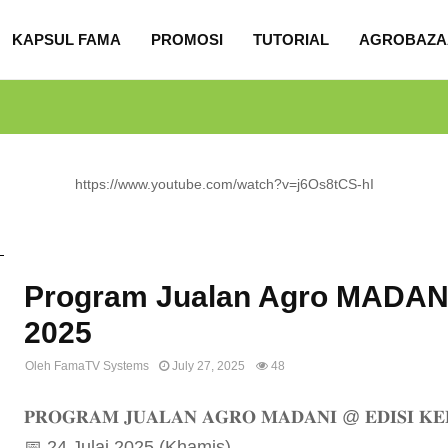
KAPSUL FAMA
PROMOSI
TUTORIAL
AGROBAZA
https://www.youtube.com/watch?v=j6Os8tCS-hI
Uncategorized
Program Jualan Agro MADANI
2025
Oleh
FamaTV Systems
July 27, 2025
48
𝐏𝐑𝐎𝐆𝐑𝐀𝐌 𝐉𝐔𝐀𝐋𝐀𝐍 𝐀𝐆𝐑𝐎 𝐌𝐀𝐃𝐀𝐍𝐈 @ 𝐄𝐃𝐈𝐒𝐈 𝐊𝐄𝐋
📅 24 Julai 2025 (Khamis)