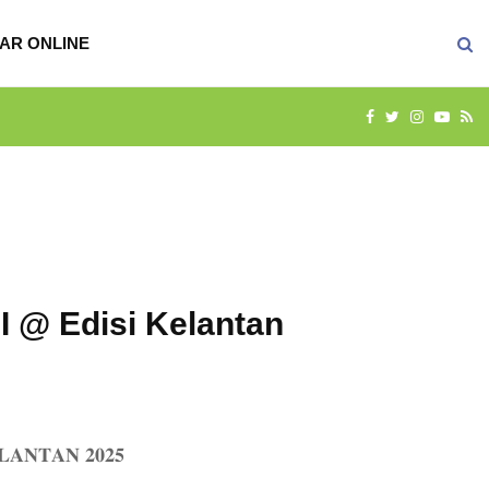
AR ONLINE
FACEBOOK
TWITTER
INSTAG
YOU
R
 @ Edisi Kelantan
𝐀𝐍𝐓𝐀𝐍 𝟐𝟎𝟐𝟓