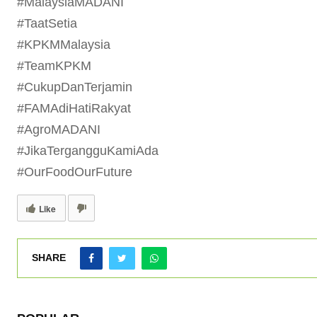
#MalaysiaMADANI
#TaatSetia
#KPKMMalaysia
#TeamKPKM
#CukupDanTerjamin
#FAMAdiHatiRakyat
#AgroMADANI
#JikaTergangguKamiAda
#OurFoodOurFuture
Like
SHARE