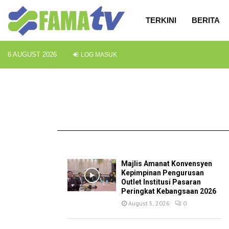
TERKINI
BERITA
6 AUGUST 2026
LOG MASUK
TERKINI
Majlis Amanat Konvensyen
Kepimpinan Pengurusan
Outlet Institusi Pasaran
Peringkat Kebangsaan 2026
August 5, 2026
0