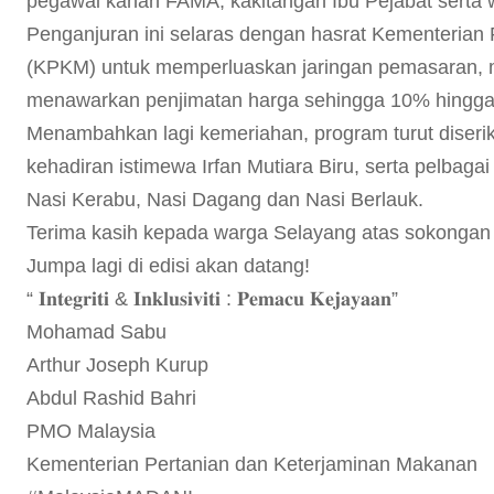
pegawai kanan FAMA, kakitangan Ibu Pejabat serta 
Penganjuran ini selaras dengan hasrat Kementerian
(KPKM) untuk memperluaskan jaringan pemasaran, 
menawarkan penjimatan harga sehingga 10% hingg
Menambahkan lagi kemeriahan, program turut dise
kehadiran istimewa Irfan Mutiara Biru, serta pelbagai
Nasi Kerabu, Nasi Dagang dan Nasi Berlauk.
Terima kasih kepada warga Selayang atas sokongan
Jumpa lagi di edisi akan datang!
“ 𝐈𝐧𝐭𝐞𝐠𝐫𝐢𝐭𝐢 & 𝐈𝐧𝐤𝐥𝐮𝐬𝐢𝐯𝐢𝐭𝐢 : 𝐏𝐞𝐦𝐚𝐜𝐮 𝐊𝐞𝐣𝐚𝐲𝐚𝐚𝐧”
Mohamad Sabu
Arthur Joseph Kurup
Abdul Rashid Bahri
PMO Malaysia
Kementerian Pertanian dan Keterjaminan Makanan