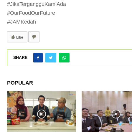
#JikaTergangguKamiAda
#OurFoodOurFuture
#JAMKedah
Like
SHARE
POPULAR