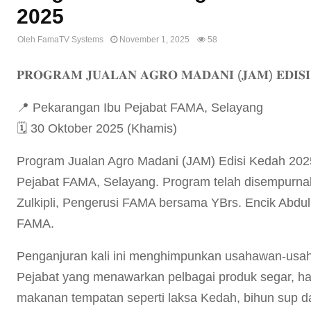
2025
Oleh
FamaTV Systems
November 1, 2025
58
𝐏𝐑𝐎𝐆𝐑𝐀𝐌 𝐉𝐔𝐀𝐋𝐀𝐍 𝐀𝐆𝐑𝐎 𝐌𝐀𝐃𝐀𝐍𝐈 (𝐉𝐀𝐌) 𝐄𝐃𝐈𝐒𝐈 
📍 Pekarangan Ibu Pejabat FAMA, Selayang
🗓️ 30 Oktober 2025 (Khamis)
Program Jualan Agro Madani (JAM) Edisi Kedah 2025
Pejabat FAMA, Selayang. Program telah disempurnak
Zulkipli, Pengerusi FAMA bersama YBrs. Encik Abdul
FAMA.
Penganjuran kali ini menghimpunkan usahawan-usa
Pejabat yang menawarkan pelbagai produk segar, hasil
makanan tempatan seperti laksa Kedah, bihun sup dag