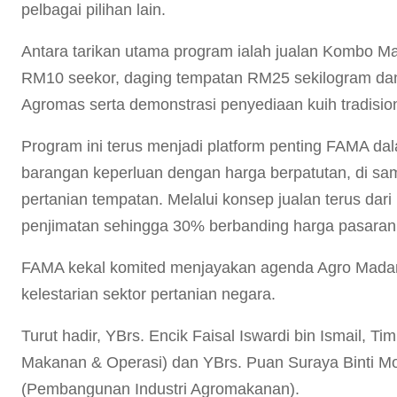
pelbagai pilihan lain.
Antara tarikan utama program ialah jualan Kombo 
RM10 seekor, daging tempatan RM25 sekilogram dan a
Agromas serta demonstrasi penyediaan kuih tradisio
Program ini terus menjadi platform penting FAMA 
barangan keperluan dengan harga berpatutan, di s
pertanian tempatan. Melalui konsep jualan terus dar
penjimatan sehingga 30% berbanding harga pasaran
FAMA kekal komited menjayakan agenda Agro Madani
kelestarian sektor pertanian negara.
Turut hadir, YBrs. Encik Faisal Iswardi bin Ismail, T
Makanan & Operasi) dan YBrs. Puan Suraya Binti M
(Pembangunan Industri Agromakanan).