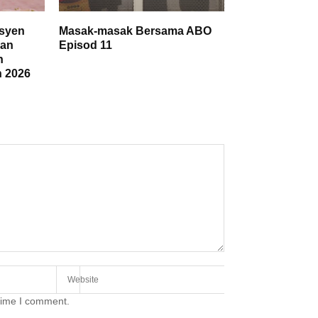
nsyen
Masak-masak Bersama ABO
san
Episod 11
n
n 2026
 time I comment.