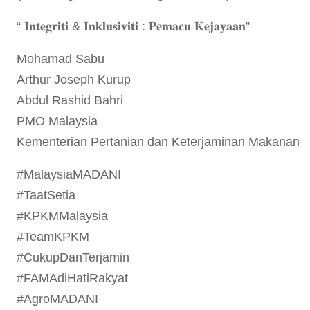
“ 𝐈𝐧𝐭𝐞𝐠𝐫𝐢𝐭𝐢 & 𝐈𝐧𝐤𝐥𝐮𝐬𝐢𝐯𝐢𝐭𝐢 : 𝐏𝐞𝐦𝐚𝐜𝐮 𝐊𝐞𝐣𝐚𝐲𝐚𝐚𝐧”
Mohamad Sabu
Arthur Joseph Kurup
Abdul Rashid Bahri
PMO Malaysia
Kementerian Pertanian dan Keterjaminan Makanan
#MalaysiaMADANI
#TaatSetia
#KPKMMalaysia
#TeamKPKM
#CukupDanTerjamin
#FAMAdiHatiRakyat
#AgroMADANI