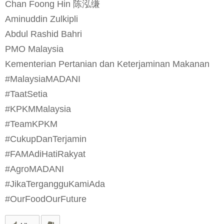
Chan Foong Hin 陈泓缣
Aminuddin Zulkipli
Abdul Rashid Bahri
PMO Malaysia
Kementerian Pertanian dan Keterjaminan Makanan
#MalaysiaMADANI
#TaatSetia
#KPKMMalaysia
#TeamKPKM
#CukupDanTerjamin
#FAMAdiHatiRakyat
#AgroMADANI
#JikaTergangguKamiAda
#OurFoodOurFuture