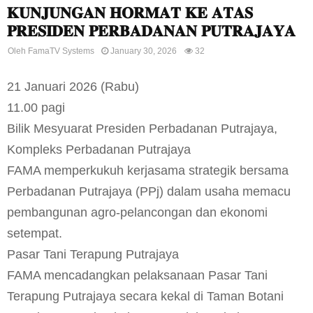
𝐊𝐔𝐍𝐉𝐔𝐍𝐆𝐀𝐍 𝐇𝐎𝐑𝐌𝐀𝐓 𝐊𝐄 𝐀𝐓𝐀𝐒
𝐏𝐑𝐄𝐒𝐈𝐃𝐄𝐍 𝐏𝐄𝐑𝐁𝐀𝐃𝐀𝐍𝐀𝐍 𝐏𝐔𝐓𝐑𝐀𝐉𝐀𝐘𝐀
Oleh
FamaTV Systems
January 30, 2026
32
21 Januari 2026 (Rabu)
11.00 pagi
Bilik Mesyuarat Presiden Perbadanan Putrajaya,
Kompleks Perbadanan Putrajaya
FAMA memperkukuh kerjasama strategik bersama
Perbadanan Putrajaya (PPj) dalam usaha memacu
pembangunan agro-pelancongan dan ekonomi
setempat.
Pasar Tani Terapung Putrajaya
FAMA mencadangkan pelaksanaan Pasar Tani
Terapung Putrajaya secara kekal di Taman Botani