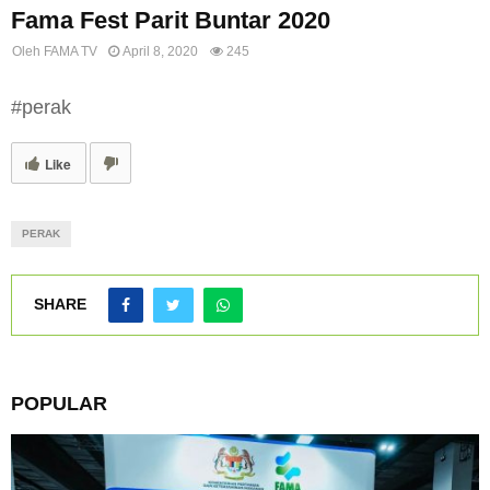
Fama Fest Parit Buntar 2020
Oleh
FAMA TV
April 8, 2020
245
#perak
Like
PERAK
SHARE
POPULAR