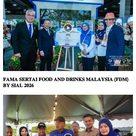
𝐅𝐀𝐌𝐀 𝐒𝐄𝐑𝐓𝐀𝐈 𝐅𝐎𝐎𝐃 𝐀𝐍𝐃 𝐃𝐑𝐈𝐍𝐊𝐒 𝐌𝐀𝐋𝐀𝐘𝐒𝐈𝐀 (𝐅𝐃𝐌)
𝐁𝐘 𝐒𝐈𝐀𝐋 𝟐𝟎𝟐𝟔