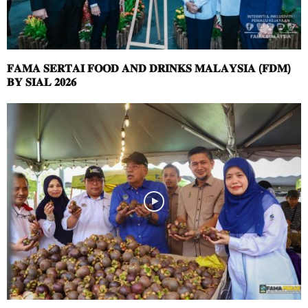
𝐅𝐀𝐌𝐀 𝐒𝐄𝐑𝐓𝐀𝐈 𝐅𝐎𝐎𝐃 𝐀𝐍𝐃 𝐃𝐑𝐈𝐍𝐊𝐒 𝐌𝐀𝐋𝐀𝐘𝐒𝐈𝐀 (𝐅𝐃𝐌)
𝐁𝐘 𝐒𝐈𝐀𝐋 𝟐𝟎𝟐𝟔