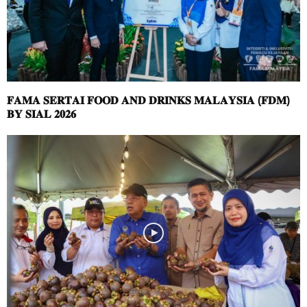
𝐅𝐀𝐌𝐀 𝐒𝐄𝐑𝐓𝐀𝐈 𝐅𝐎𝐎𝐃 𝐀𝐍𝐃 𝐃𝐑𝐈𝐍𝐊𝐒 𝐌𝐀𝐋𝐀𝐘𝐒𝐈𝐀 (𝐅𝐃𝐌)
𝐁𝐘 𝐒𝐈𝐀𝐋 𝟐𝟎𝟐𝟔