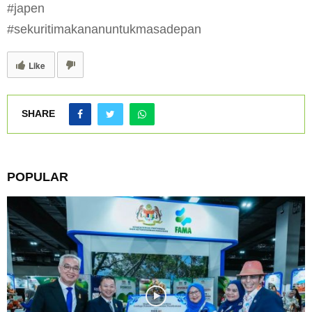
#japen
#sekuritimakananuntukmasadepan
Like
SHARE
POPULAR