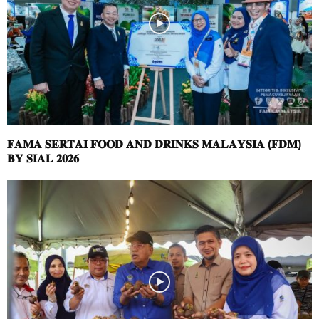
𝐅𝐀𝐌𝐀 𝐒𝐄𝐑𝐓𝐀𝐈 𝐅𝐎𝐎𝐃 𝐀𝐍𝐃 𝐃𝐑𝐈𝐍𝐊𝐒 𝐌𝐀𝐋𝐀𝐘𝐒𝐈𝐀 (𝐅𝐃𝐌)
𝐁𝐘 𝐒𝐈𝐀𝐋 𝟐𝟎𝟐𝟔