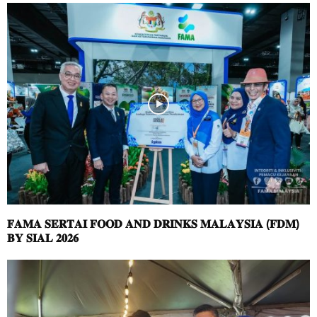
𝐅𝐀𝐌𝐀 𝐒𝐄𝐑𝐓𝐀𝐈 𝐅𝐎𝐎𝐃 𝐀𝐍𝐃 𝐃𝐑𝐈𝐍𝐊𝐒 𝐌𝐀𝐋𝐀𝐘𝐒𝐈𝐀 (𝐅𝐃𝐌)
𝐁𝐘 𝐒𝐈𝐀𝐋 𝟐𝟎𝟐𝟔