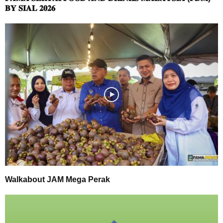
𝐁𝐘 𝐒𝐈𝐀𝐋 𝟐𝟎𝟐𝟔
Walkabout JAM Mega Perak