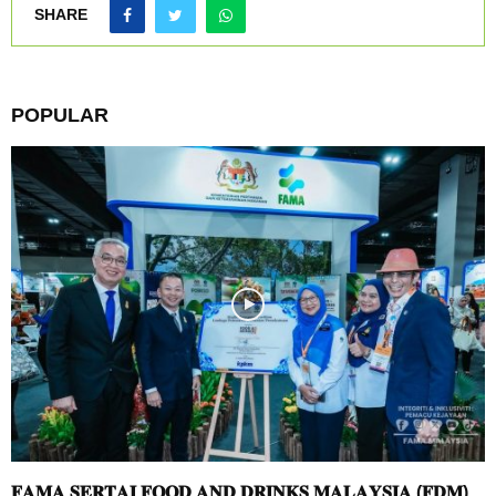
SHARE
POPULAR
𝐅𝐀𝐌𝐀 𝐒𝐄𝐑𝐓𝐀𝐈 𝐅𝐎𝐎𝐃 𝐀𝐍𝐃 𝐃𝐑𝐈𝐍𝐊𝐒 𝐌𝐀𝐋𝐀𝐘𝐒𝐈𝐀 (𝐅𝐃𝐌)