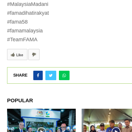
#MalaysiaMadani
#famadihatirakyat
#fama58
#famamalaysia
#TeamFAMA
Like
SHARE
POPULAR