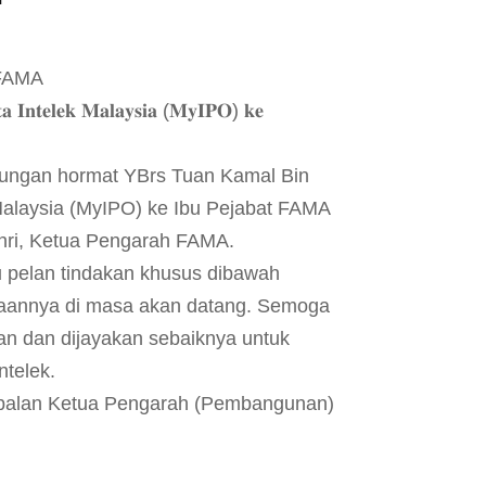
 FAMA
𝐚 𝐈𝐧𝐭𝐞𝐥𝐞𝐤 𝐌𝐚𝐥𝐚𝐲𝐬𝐢𝐚 (𝐌𝐲𝐈𝐏𝐎) 𝐤𝐞
unjungan hormat YBrs Tuan Kamal Bin
Malaysia (MyIPO) ke Ibu Pejabat FAMA
ahri, Ketua Pengarah FAMA.
 pelan tindakan khusus dibawah
naannya di masa akan datang. Semoga
n dan dijayakan sebaiknya untuk
ntelek.
(Timbalan Ketua Pengarah (Pembangunan)