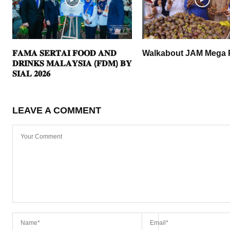
𝐅𝐀𝐌𝐀 𝐒𝐄𝐑𝐓𝐀𝐈 𝐅𝐎𝐎𝐃 𝐀𝐍𝐃
Walkabout JAM Mega 
𝐃𝐑𝐈𝐍𝐊𝐒 𝐌𝐀𝐋𝐀𝐘𝐒𝐈𝐀 (𝐅𝐃𝐌) 𝐁𝐘
𝐒𝐈𝐀𝐋 𝟐𝟎𝟐𝟔
LEAVE A COMMENT