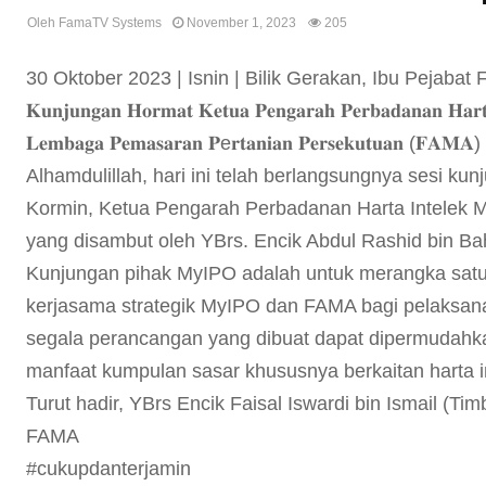
Oleh
FamaTV Systems
November 1, 2023
205
30 Oktober 2023 | Isnin | Bilik Gerakan, Ibu Pejabat
𝐊𝐮𝐧𝐣𝐮𝐧𝐠𝐚𝐧 𝐇𝐨𝐫𝐦𝐚𝐭 𝐊𝐞𝐭𝐮𝐚 𝐏𝐞𝐧𝐠𝐚𝐫𝐚𝐡 𝐏𝐞𝐫𝐛𝐚𝐝𝐚𝐧𝐚𝐧 𝐇𝐚𝐫𝐭
𝐋𝐞𝐦𝐛𝐚𝐠𝐚 𝐏𝐞𝐦𝐚𝐬𝐚𝐫𝐚𝐧 𝐏e𝐫𝐭𝐚𝐧𝐢𝐚𝐧 𝐏𝐞𝐫𝐬𝐞𝐤𝐮𝐭𝐮𝐚𝐧 (𝐅𝐀𝐌𝐀)
Alhamdulillah, hari ini telah berlangsungnya sesi k
Kormin, Ketua Pengarah Perbadanan Harta Intelek 
yang disambut oleh YBrs. Encik Abdul Rashid bin B
Kunjungan pihak MyIPO adalah untuk merangka satu
kerjasama strategik MyIPO dan FAMA bagi pelaksa
segala perancangan yang dibuat dapat dipermudahka
manfaat kumpulan sasar khususnya berkaitan harta i
Turut hadir, YBrs Encik Faisal Iswardi bin Ismail 
FAMA
#cukupdanterjamin