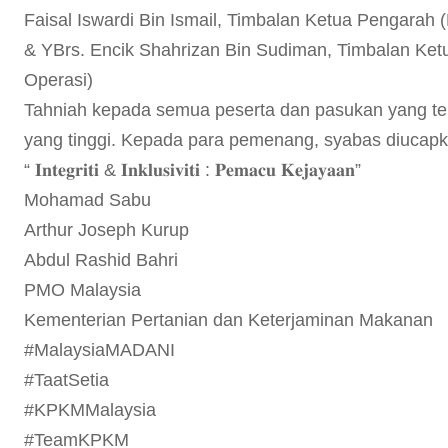
Faisal Iswardi Bin Ismail, Timbalan Ketua Pengara
& YBrs. Encik Shahrizan Bin Sudiman, Timbalan Ket
Operasi)
Tahniah kepada semua peserta dan pasukan yang t
yang tinggi. Kepada para pemenang, syabas diucapk
“ 𝐈𝐧𝐭𝐞𝐠𝐫𝐢𝐭𝐢 & 𝐈𝐧𝐤𝐥𝐮𝐬𝐢𝐯𝐢𝐭𝐢 : 𝐏𝐞𝐦𝐚𝐜𝐮 𝐊𝐞𝐣𝐚𝐲𝐚𝐚𝐧”
Mohamad Sabu
Arthur Joseph Kurup
Abdul Rashid Bahri
PMO Malaysia
Kementerian Pertanian dan Keterjaminan Makanan
#MalaysiaMADANI
#TaatSetia
#KPKMMalaysia
#TeamKPKM