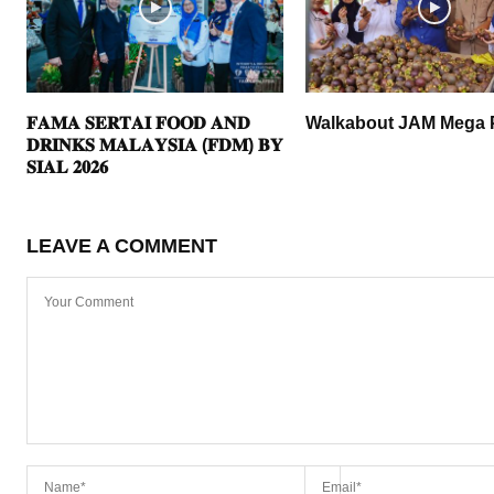
𝐅𝐀𝐌𝐀 𝐒𝐄𝐑𝐓𝐀𝐈 𝐅𝐎𝐎𝐃 𝐀𝐍𝐃
Walkabout JAM Mega 
𝐃𝐑𝐈𝐍𝐊𝐒 𝐌𝐀𝐋𝐀𝐘𝐒𝐈𝐀 (𝐅𝐃𝐌) 𝐁𝐘
𝐒𝐈𝐀𝐋 𝟐𝟎𝟐𝟔
LEAVE A COMMENT