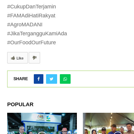
#CukupDanTerjamin
#FAMAdiHatiRakyat
#AgroMADANI
#JikaTergangguKamiAda
#OurFoodOurFuture
Like
SHARE
POPULAR